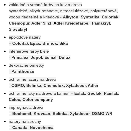
základné a vrchné farby na kov a drevo
syntetické, alkyduretánové, nitrocelulózové, polyuretánové,
vodou riediteľné a kriedové -
Alkyton, Syntetika, Colorlak,
Chemopur, Adler 5in1,
A
dler Kreidefarbe, Pamakryl,
Slovakryl
epoxidové nátery
–
Colorlak Epax, Brunox, Sika
interiérové farby biele
-
Primalex, Jupol, Esmal, Dulux
dekoračné omietky
-
Painthouse
ochranné lazúry na drevo
-
OSMO, Belinka, Chemolux, Xyladecor, Adler
ochranné laky na drevo a kameň –
Exlak, Geolak, Pamlak,
Celox, Color company
impregnácia dreva
–
Bochemit, Krovsan, Belinka, Xyladecor, OSMO WR
nátery na strechy
–
Canada, Novochema