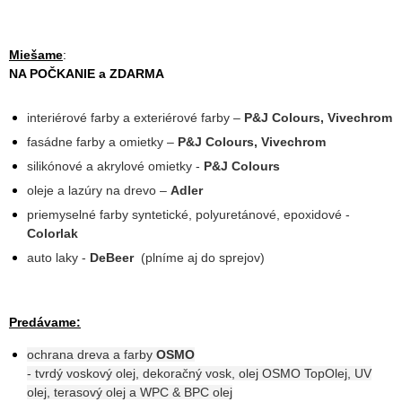
Miešame
:
NA POČKANIE a ZDARMA
interiérové farby a exteriérové farby –
P&J Colours, Vivechrom
fasádne farby a omietky –
P&J Colours, Vivechrom
silikónové a akrylové omietky -
P&J Colours
oleje a lazúry na drevo –
Adler
priemyselné farby syntetické, polyuretánové, epoxidové -
Colorlak
auto laky -
DeBeer
(plníme aj do sprejov)
Predávame:
ochrana dreva a farby
OSMO
- tvrdý voskový olej, dekoračný vosk, olej OSMO TopOlej, UV
olej, terasový olej a WPC & BPC olej