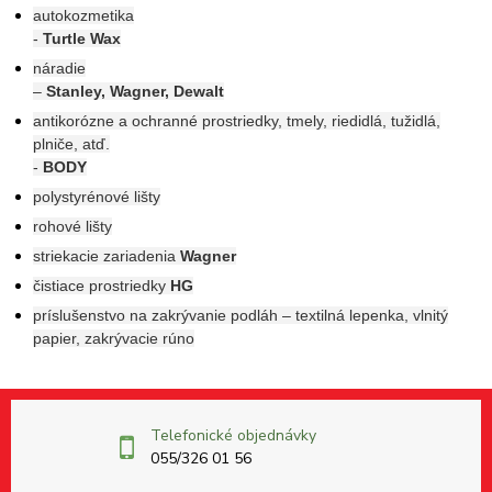
autokozmetika
-
Turtle Wax
náradie
–
Stanley, Wagner, Dewalt
antikorózne a ochranné prostriedky, tmely, riedidlá, tužidlá,
plniče, atď.
-
BODY
polystyrénové lišty
rohové lišty
striekacie zariadenia
Wagner
čistiace prostriedky
HG
príslušenstvo na zakrývanie podláh – textilná lepenka, vlnitý
papier, zakrývacie rúno
Telefonické objednávky
055/326 01 56