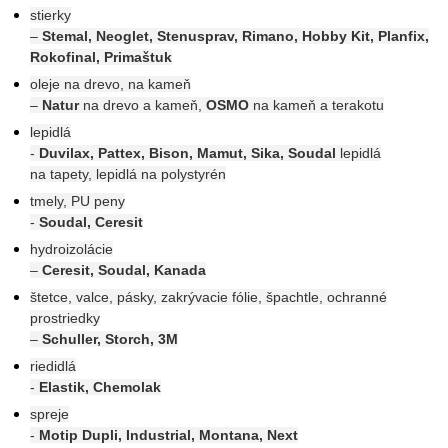
stierky
–
Stemal, Neoglet, Stenusprav, Rimano, Hobby Kit, Planfix,
Rokofinal, Primaštuk
oleje na drevo, na kameň
–
Natur
na drevo a kameň,
OSMO
na kameň a terakotu
lepidlá
-
Duvilax, Pattex, Bison, Mamut, Sika, Soudal
lepidlá
na tapety, lepidlá na polystyrén
tmely, PU peny
-
Soudal, Ceresit
hydroizolácie
–
Ceresit, Soudal, Kanada
štetce, valce, pásky, zakrývacie fólie, špachtle, ochranné
prostriedky
–
Schuller, Storch, 3M
riedidlá
-
Elastik, Chemolak
spreje
-
Motip Dupli, Industrial, Montana, Next