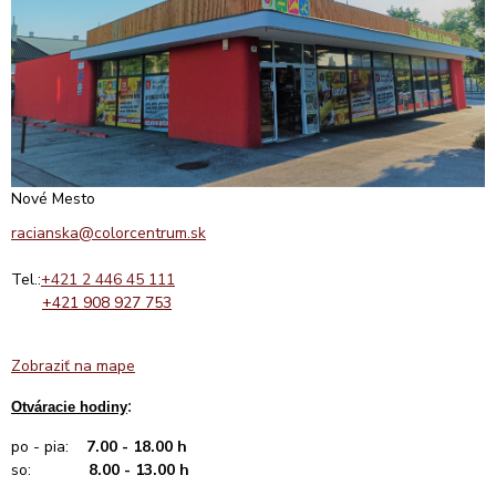
Nové Mesto
racianska@colorcentrum.sk
Tel.:
+421 2 446 45 111
+421 908 927 753
Zobraziť na mape
:
Otváracie hodiny
po - pia:
7.00 - 18.00 h
so:
8.00 - 13.00 h