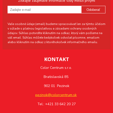
Získajte zaujímavé informácie vždy medzi prvými
Odoberať
Vaše osobné údaje (email) budeme spracovávať len za týmto účelom
v súlade s platnou legislatívou a zásadami ochrany osobných
údajov. Súhlas potvrdíte kliknutím na odkaz, ktorý vám pošleme na
váš email. Súhlas môžete kedykoľvek odvolať písomne, emailom
alebo kliknutím na odkaz z ktoréhokoľvek informačného emailu.
KONTAKT
Color Centrum s.r.o.
Bratislavská 85
902 01 Pezinok
pezinok@colorcentrum.sk
Tel.: +421 33 642 20 27