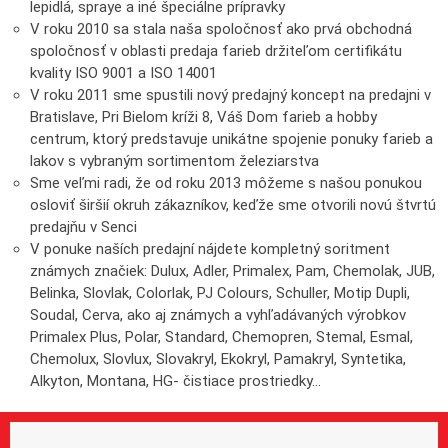
lepidlá, spraye a iné špeciálne prípravky
V roku 2010 sa stala naša spoločnosť ako prvá obchodná
spoločnosť v oblasti predaja farieb držiteľom certifikátu
kvality ISO 9001 a ISO 14001
V roku 2011 sme spustili nový predajný koncept na predajni v
Bratislave, Pri Bielom kríži 8, Váš Dom farieb a hobby
centrum, ktorý predstavuje unikátne spojenie ponuky farieb a
lakov s vybraným sortimentom železiarstva
Sme veľmi radi, že od roku 2013 môžeme s našou ponukou
osloviť širšií okruh zákazníkov, keďže sme otvorili novú štvrtú
predajňu v Senci
V ponuke naších predajní nájdete kompletný soritment
známych značiek: Dulux, Adler, Primalex, Pam, Chemolak, JUB,
Belinka, Slovlak, Colorlak, PJ Colours, Schuller, Motip Dupli,
Soudal, Cerva, ako aj známych a vyhľadávaných výrobkov
Primalex Plus, Polar, Standard, Chemopren, Stemal, Esmal,
Chemolux, Slovlux, Slovakryl, Ekokryl, Pamakryl, Syntetika,
Alkyton, Montana, HG- čistiace prostriedky…