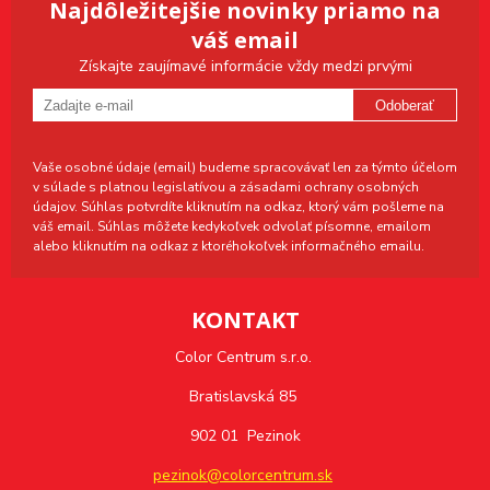
Najdôležitejšie novinky priamo na
váš email
Získajte zaujímavé informácie vždy medzi prvými
Odoberať
Vaše osobné údaje (email) budeme spracovávať len za týmto účelom
v súlade s platnou legislatívou a zásadami ochrany osobných
údajov. Súhlas potvrdíte kliknutím na odkaz, ktorý vám pošleme na
váš email. Súhlas môžete kedykoľvek odvolať písomne, emailom
alebo kliknutím na odkaz z ktoréhokoľvek informačného emailu.
KONTAKT
Color Centrum s.r.o.
Bratislavská 85
902 01 Pezinok
pezinok@colorcentrum.sk