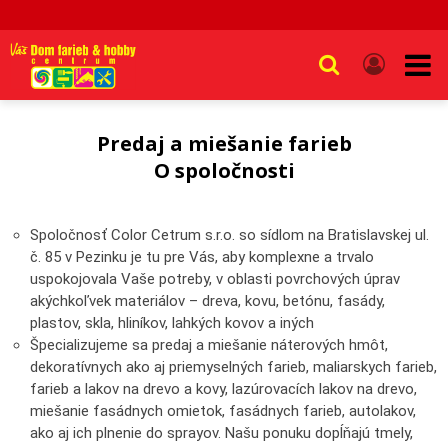
Predaj a miešanie farieb
O spoločnosti
Spoločnosť Color Cetrum s.r.o. so sídlom na Bratislavskej ul.
č. 85 v Pezinku je tu pre Vás, aby komplexne a trvalo
uspokojovala Vaše potreby, v oblasti povrchových úprav
akýchkoľvek materiálov – dreva, kovu, betónu, fasády,
plastov, skla, hliníkov, lahkých kovov a iných
Špecializujeme sa predaj a miešanie náterových hmôt,
dekoratívnych ako aj priemyselných farieb, maliarskych farieb,
farieb a lakov na drevo a kovy, lazúrovacích lakov na drevo,
miešanie fasádnych omietok, fasádnych farieb, autolakov,
ako aj ich plnenie do sprayov. Našu ponuku dopĺňajú tmely,