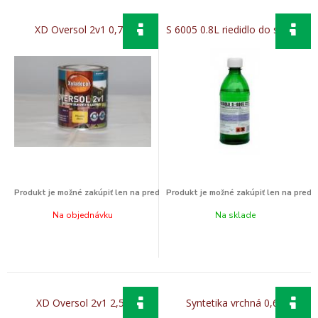
XD Oversol 2v1 0,75l
S 6005 0.8L riedidlo do s 2003
Na objednávku
Na sklade
XD Oversol 2v1 2,5L
Syntetika vrchná 0,6L