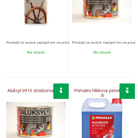
Na sklade
Na sklade
Aluksyl 0910 strieborna 400g
Primalex hlbkova penetracia
3l