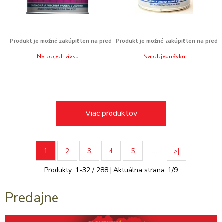
Na objednávku
Na objednávku
Viac produktov
…
1
2
3
4
5
>|
Produkty:
1
-
32
/
288
| Aktuálna strana:
1
/
9
Predajne