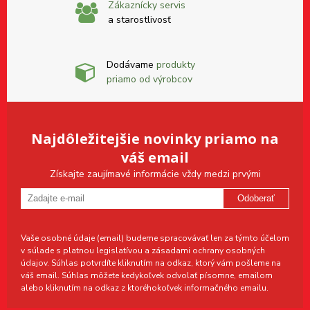
Zákaznícky servis
a starostlivosť
Dodávame
produkty
priamo od výrobcov
Najdôležitejšie novinky priamo na
váš email
Získajte zaujímavé informácie vždy medzi prvými
Odoberať
Vaše osobné údaje (email) budeme spracovávať len za týmto účelom
v súlade s platnou legislatívou a zásadami ochrany osobných
údajov. Súhlas potvrdíte kliknutím na odkaz, ktorý vám pošleme na
váš email. Súhlas môžete kedykoľvek odvolať písomne, emailom
alebo kliknutím na odkaz z ktoréhokoľvek informačného emailu.