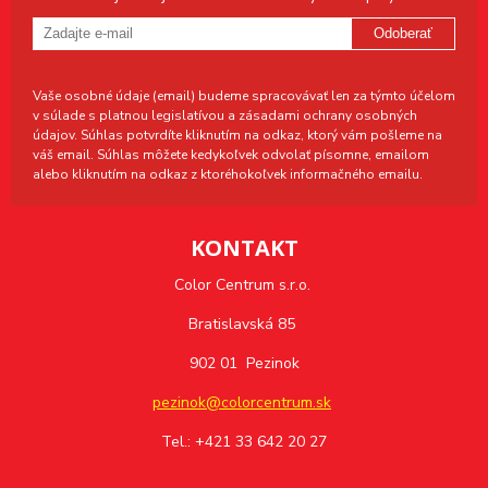
Odoberať
Vaše osobné údaje (email) budeme spracovávať len za týmto účelom
v súlade s platnou legislatívou a zásadami ochrany osobných
údajov. Súhlas potvrdíte kliknutím na odkaz, ktorý vám pošleme na
váš email. Súhlas môžete kedykoľvek odvolať písomne, emailom
alebo kliknutím na odkaz z ktoréhokoľvek informačného emailu.
KONTAKT
Color Centrum s.r.o.
Bratislavská 85
902 01 Pezinok
pezinok@colorcentrum.sk
Tel.: +421 33 642 20 27