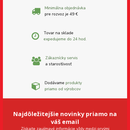
Minimálna objednávka
pre rozvoz je 49 €
Tovar na sklade
expedujeme do 24 hod.
Zákaznícky servis
a starostlivosť
Dodávame
produkty
priamo od výrobcov
Najdôležitejšie novinky priamo na
váš email
Získajte zaujímavé informácie vždy medzi prvými