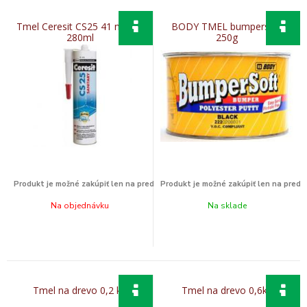
Tmel Ceresit CS25 41 natura
BODY TMEL bumpersoft
280ml
250g
Na objednávku
Na sklade
Tmel na drevo 0,2 kg
Tmel na drevo 0,6kg