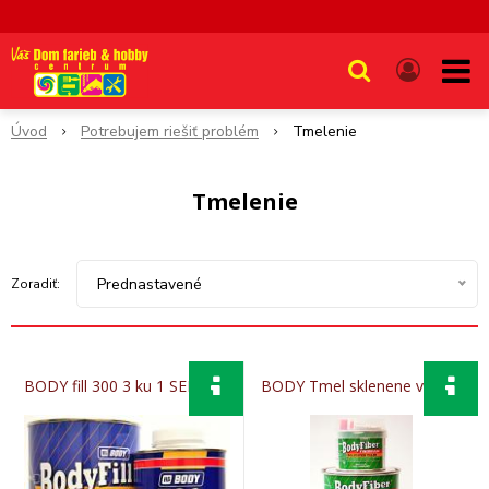
Úvod
Potrebujem riešiť problém
Tmelenie
Tmelenie
Prednastavené
Zoradiť:
BODY fill 300 3 ku 1 SEDA 1L
BODY Tmel sklenene vlakno