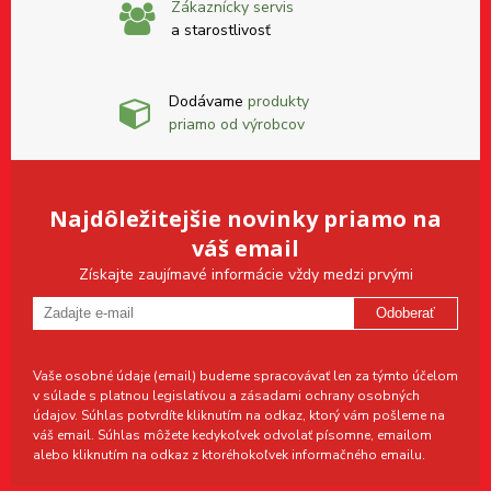
Zákaznícky servis
a starostlivosť
Dodávame
produkty
priamo od výrobcov
Najdôležitejšie novinky priamo na
váš email
Získajte zaujímavé informácie vždy medzi prvými
Odoberať
Vaše osobné údaje (email) budeme spracovávať len za týmto účelom
v súlade s platnou legislatívou a zásadami ochrany osobných
údajov. Súhlas potvrdíte kliknutím na odkaz, ktorý vám pošleme na
váš email. Súhlas môžete kedykoľvek odvolať písomne, emailom
alebo kliknutím na odkaz z ktoréhokoľvek informačného emailu.