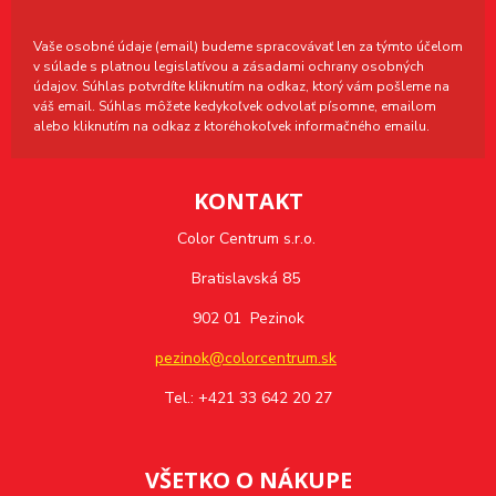
Vaše osobné údaje (email) budeme spracovávať len za týmto účelom
v súlade s platnou legislatívou a zásadami ochrany osobných
údajov. Súhlas potvrdíte kliknutím na odkaz, ktorý vám pošleme na
váš email. Súhlas môžete kedykoľvek odvolať písomne, emailom
alebo kliknutím na odkaz z ktoréhokoľvek informačného emailu.
KONTAKT
Color Centrum s.r.o.
Bratislavská 85
902 01 Pezinok
pezinok@colorcentrum.sk
Tel.: +421 33 642 20 27
VŠETKO O NÁKUPE