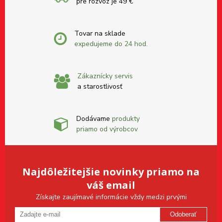
pre rozvoz je 49 €
Tovar na sklade
expedujeme do 24 hod.
Zákaznícky servis
a starostlivosť
Dodávame
produkty
priamo od výrobcov
Najdôležitejšie novinky priamo na
váš email
Získajte zaujímavé informácie vždy medzi prvými
Odoberať