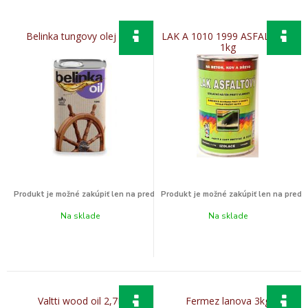
Belinka tungovy olej 0,5l
LAK A 1010 1999 ASFALTOVY
1kg
Na sklade
Na sklade
Valtti wood oil 2,7L
Fermez lanova 3kg