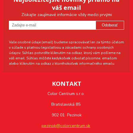
váš email
Získajte zaujímavé informácie vždy medzi prvými
Odoberať
Vaše osobné údaje (email) budeme spracovávať len za týmto účelom
v súlade s platnou legislatívou a zásadami ochrany osobných
údajov. Súhlas potvrdíte kliknutím na odkaz, ktorý vám pošleme na
váš email. Súhlas môžete kedykoľvek odvolať písomne, emailom
alebo kliknutím na odkaz z ktoréhokoľvek informačného emailu.
KONTAKT
Color Centrum s.r.o.
Bratislavská 85
902 01 Pezinok
pezinok@colorcentrum.sk