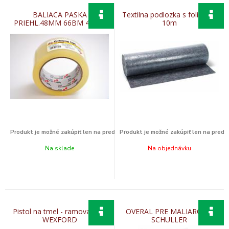
BALIACA PASKA
Textilna podlozka s foliou 1x
PRIEHL.48MM 66BM 45729
10m
Na sklade
Na objednávku
Pistol na tmel - ramova COX
OVERAL PRE MALIAROV L
WEXFORD
SCHULLER