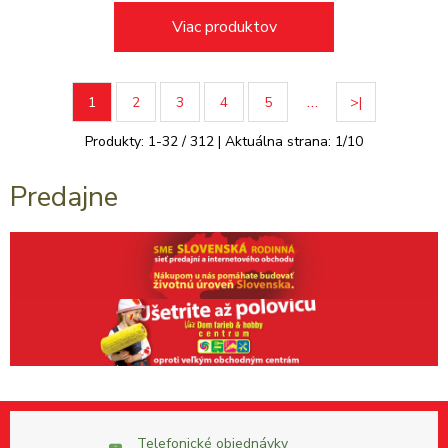
Viac produktov
…
1
2
3
4
5
>|
Produkty:
1
-
32
/
312
| Aktuálna strana:
1
/
10
Predajne
Telefonické objednávky