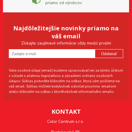
priamo od výrobcov
Najdôležitejšie novinky priamo na
váš email
Získajte zaujímavé informácie vždy medzi prvými
Odoberať
Vaše osobné údaje (email) budeme spracovávať len za týmto účelom
v súlade s platnou legislatívou a zásadami ochrany osobných
údajov. Súhlas potvrdíte kliknutím na odkaz, ktorý vám pošleme na
váš email. Súhlas môžete kedykoľvek odvolať písomne, emailom
alebo kliknutím na odkaz z ktoréhokoľvek informačného emailu.
KONTAKT
Color Centrum s.r.o.