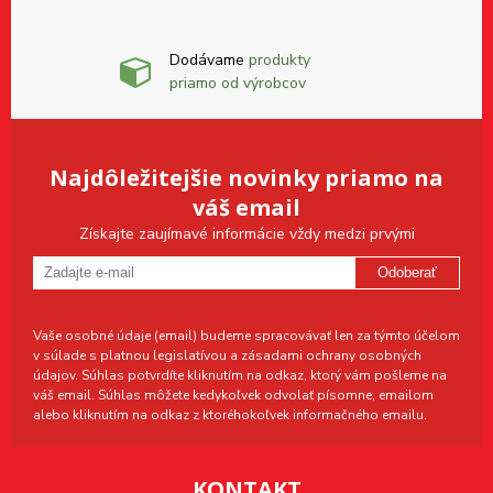
Dodávame
produkty
priamo od výrobcov
Najdôležitejšie novinky priamo na
váš email
Získajte zaujímavé informácie vždy medzi prvými
Odoberať
Vaše osobné údaje (email) budeme spracovávať len za týmto účelom
v súlade s platnou legislatívou a zásadami ochrany osobných
údajov. Súhlas potvrdíte kliknutím na odkaz, ktorý vám pošleme na
váš email. Súhlas môžete kedykoľvek odvolať písomne, emailom
alebo kliknutím na odkaz z ktoréhokoľvek informačného emailu.
KONTAKT