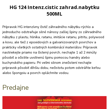
HG 124 Intenz.cistic zahrad.nabytku
500ML
Prípravok HG intenzívny čistič záhradného nábytku rýchlo a
jednoducho odstraňuje silné nánosy zašlej špiny zo záhradného
nábytku z plastu, hliníka, ratanu, imitácie ratanu, pitritu, polywood
a kovu, ale tiež z epoxidových a galvanizovaných povrchov a
prakticky všetkých ostatných kombinácií materiálov. Prípravok
nastriekejte priamo na čistený povrch, nechajte 1 až 2 minúty
pôsobiť a očistite uvoľnenú špinu pomocou handry alebo
kuchynského papieru. Pri veľmi silnom znečistení nechajte
prípravok pôsobiť dlhšiu dobu, nečistotu potom odstráňte kefou
alebo špongoiu a povrch opláchnite vodou.
Predajne