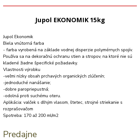
Jupol EKONOMIK 15kg
Jupol Ekonomik
Biela vnútorná farba
- farba vyrobená na základe vodnej disperzie polymérnych spojív.
Používa sa na dekoračnú ochranu stien a stropov, na ktoré nie sú
kladené žiadne špecifické požiadavky.
Vlastnosti výrobku
-veľmi nízky obsah prchavých organických zlúčenín;
-jednoduché nanášanie;
-dobre paropriepustná;
-odolná proti suchému oteru.
Aplikácia: valček s dlhým vlasom, štetec, strojné striekanie s
rozprašovačom
Spotreba: 170 až 200 ml/m2
Predajne