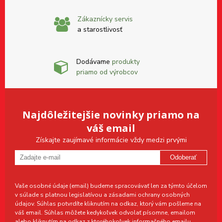
Zákaznícky servis
a starostlivosť
Dodávame
produkty
priamo od výrobcov
Najdôležitejšie novinky priamo na
váš email
Získajte zaujímavé informácie vždy medzi prvými
Odoberať
Vaše osobné údaje (email) budeme spracovávať len za týmto účelom
v súlade s platnou legislatívou a zásadami ochrany osobných
údajov. Súhlas potvrdíte kliknutím na odkaz, ktorý vám pošleme na
váš email. Súhlas môžete kedykoľvek odvolať písomne, emailom
alebo kliknutím na odkaz z ktoréhokoľvek informačného emailu.