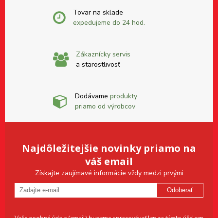
Tovar na sklade
expedujeme do 24 hod.
Zákaznícky servis
a starostlivosť
Dodávame
produkty
priamo od výrobcov
Najdôležitejšie novinky priamo na
váš email
Získajte zaujímavé informácie vždy medzi prvými
Odoberať
Vaše osobné údaje (email) budeme spracovávať len za týmto účelom