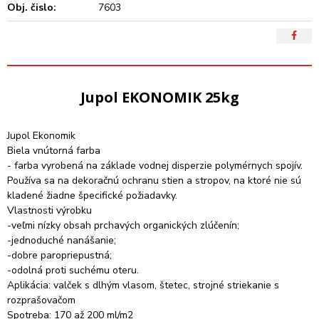
Obj. čislo:
7603
Jupol EKONOMIK 25kg
Jupol Ekonomik
Biela vnútorná farba
- farba vyrobená na základe vodnej disperzie polymérnych spojív.
Používa sa na dekoračnú ochranu stien a stropov, na ktoré nie sú
kladené žiadne špecifické požiadavky.
Vlastnosti výrobku
-veľmi nízky obsah prchavých organických zlúčenín;
-jednoduché nanášanie;
-dobre paropriepustná;
-odolná proti suchému oteru.
Aplikácia: valček s dlhým vlasom, štetec, strojné striekanie s
rozprašovačom
Spotreba: 170 až 200 ml/m2