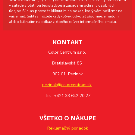
v súlade s platnou legislatívou a zásadami ochrany osobných
údajov. Súhlas potvrdíte kliknutím na odkaz, ktorý vám pošleme na
váš email. Súhlas môžete kedykoľvek odvolať písomne, emailom
alebo kliknutím na odkaz z ktoréhokoľvek informačného emailu.
KONTAKT
Color Centrum s.r.o.
Bratislavská 85
902 01 Pezinok
pezinok@colorcentrum.sk
Tel.: +421 33 642 20 27
VŠETKO O NÁKUPE
Reklamačný poriadok