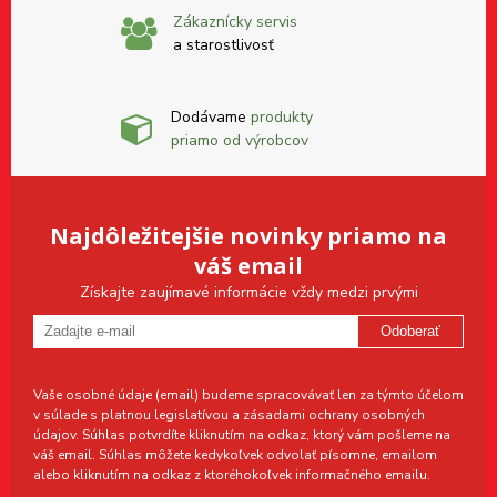
Zákaznícky servis
a starostlivosť
Dodávame
produkty
priamo od výrobcov
Najdôležitejšie novinky priamo na
váš email
Získajte zaujímavé informácie vždy medzi prvými
Odoberať
Vaše osobné údaje (email) budeme spracovávať len za týmto účelom
v súlade s platnou legislatívou a zásadami ochrany osobných
údajov. Súhlas potvrdíte kliknutím na odkaz, ktorý vám pošleme na
váš email. Súhlas môžete kedykoľvek odvolať písomne, emailom
alebo kliknutím na odkaz z ktoréhokoľvek informačného emailu.