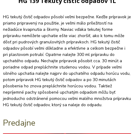
HG 139 Tekuty cistic odpadov 1L
HG tekutý čistič odpadov pôsobí veľmi bezpečne. Keďže prípravok je
priamo pripravený na použitie, je veľmi málo príležitostí na
nežiadúce kvapnutia a škvrny. Naviac vďaka tekutej forme
prípravku nemôžete upchatie ešte viac zhoršiť, ako k tomu môže
dôsť pri pudrových granulovitých prípravkoch. HG tekutý čistič
odpadov pôsobí veľmi dôkladne a efektívne a celkom bezpečne i
pri plastovom potrubí. Opatrne nalejte 300 ml prípravku do
upchatého odpadu. Nechajte prípravok pôsobit cca. 30 minút a
poriadne odpad prepláchnite studenou vodou. V prípade veľmi
silného upchatia nalejte najprv do upchatého odpadu horúcu vodu,
potom prípravok HG tekutý čistič odpadov a po 30 minutách
pôsobenia ho znova prepláchnite horúcou vodou. Taktiež
nepríjemné pachy spôsobené upchatým odpadom môžu byť
jednoducho odstránené pomocou veľmi malého množstva prípravku
HG tekutý čistič odpadov, ktorý sa naleje do odpadu.
Predajne