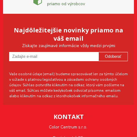
priamo od výrobcov
Najdôležitejšie novinky priamo na
váš email
Získajte zaujímavé informácie vždy medzi prvými
Odoberať
Vaše osobné údaje (email) budeme spracovávať len za týmto účelom
v súlade s platnou legislatívou a zásadami ochrany osobných
údajov. Súhlas potvrdíte kliknutím na odkaz, ktorý vám pošleme na
váš email. Súhlas môžete kedykoľvek odvolať písomne, emailom
alebo kliknutím na odkaz z ktoréhokoľvek informačného emailu.
KONTAKT
Color Centrum s.r.o.