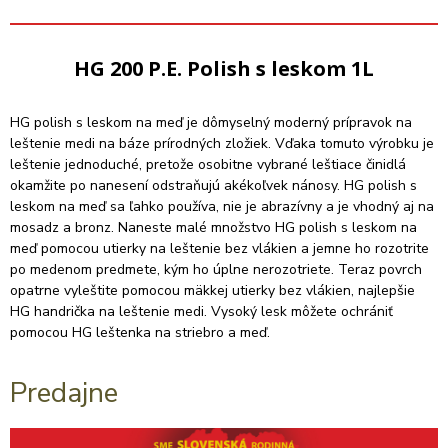
HG 200 P.E. Polish s leskom 1L
HG polish s leskom na meď je dômyselný moderný prípravok na
leštenie medi na báze prírodných zložiek. Vďaka tomuto výrobku je
leštenie jednoduché, pretože osobitne vybrané leštiace činidlá
okamžite po nanesení odstraňujú akékoľvek nánosy. HG polish s
leskom na meď sa ľahko používa, nie je abrazívny a je vhodný aj na
mosadz a bronz. Naneste malé množstvo HG polish s leskom na
meď pomocou utierky na leštenie bez vlákien a jemne ho rozotrite
po medenom predmete, kým ho úplne nerozotriete. Teraz povrch
opatrne vyleštite pomocou mäkkej utierky bez vlákien, najlepšie
HG handrička na leštenie medi. Vysoký lesk môžete ochrániť
pomocou HG leštenka na striebro a meď.
Predajne