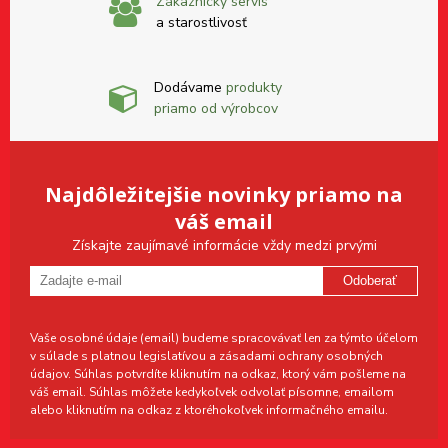
Zákaznícky servis
a starostlivosť
Dodávame
produkty
priamo od výrobcov
Najdôležitejšie novinky priamo na
váš email
Získajte zaujímavé informácie vždy medzi prvými
Odoberať
Vaše osobné údaje (email) budeme spracovávať len za týmto účelom
v súlade s platnou legislatívou a zásadami ochrany osobných
údajov. Súhlas potvrdíte kliknutím na odkaz, ktorý vám pošleme na
váš email. Súhlas môžete kedykoľvek odvolať písomne, emailom
alebo kliknutím na odkaz z ktoréhokoľvek informačného emailu.