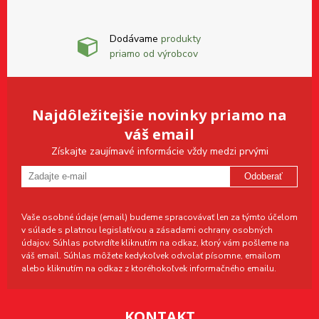
Dodávame
produkty
priamo od výrobcov
Najdôležitejšie novinky priamo na
váš email
Získajte zaujímavé informácie vždy medzi prvými
Odoberať
Vaše osobné údaje (email) budeme spracovávať len za týmto účelom
v súlade s platnou legislatívou a zásadami ochrany osobných
údajov. Súhlas potvrdíte kliknutím na odkaz, ktorý vám pošleme na
váš email. Súhlas môžete kedykoľvek odvolať písomne, emailom
alebo kliknutím na odkaz z ktoréhokoľvek informačného emailu.
KONTAKT