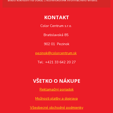
alebo kliknutím na odkaz z ktoréhokoľvek informačného emailu.
KONTAKT
Color Centrum s.r.o.
Bratislavská 85
902 01 Pezinok
pezinok@colorcentrum.sk
Tel.: +421 33 642 20 27
VŠETKO O NÁKUPE
Reklamačný poriadok
Možnosti platby a doprava
Všeobecné obchodné podmienky