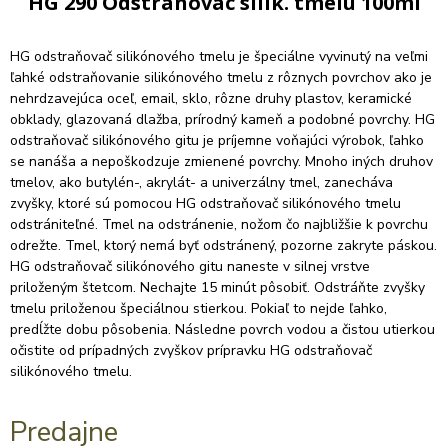
HG 290 Odstranovac silik. tmelu 100ml
HG odstraňovač silikónového tmelu je špeciálne vyvinutý na veľmi
ľahké odstraňovanie silikónového tmelu z rôznych povrchov ako je
nehrdzavejúca oceľ, email, sklo, rôzne druhy plastov, keramické
obklady, glazovaná dlažba, prírodný kameň a podobné povrchy. HG
odstraňovač silikónového gitu je príjemne voňajúci výrobok, ľahko
se nanáša a nepoškodzuje zmienené povrchy. Mnoho iných druhov
tmelov, ako butylén-, akrylát- a univerzálny tmel, zanecháva
zvyšky, ktoré sú pomocou HG odstraňovač silikónového tmelu
odstrániteľné. Tmel na odstránenie, nožom čo najbližšie k povrchu
odrežte. Tmel, ktorý nemá byť odstránený, pozorne zakryte páskou.
HG odstraňovač silikónového gitu naneste v silnej vrstve
priloženým štetcom. Nechajte 15 minút pôsobiť. Odstráňte zvyšky
tmelu priloženou špeciálnou stierkou. Pokiaľ to nejde ľahko,
predĺžte dobu pôsobenia. Následne povrch vodou a čistou utierkou
očistite od prípadných zvyškov prípravku HG odstraňovač
silikónového tmelu.
Predajne