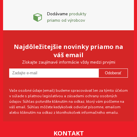
Dodávame
produkty
priamo od výrobcov
Najdôležitejšie novinky priamo na
váš email
Získajte zaujímavé informácie vždy medzi prvými
Odoberať
Vaše osobné údaje (email) budeme spracovávať len za týmto účelom
v súlade s platnou legislatívou a zásadami ochrany osobných
údajov. Súhlas potvrdíte kliknutím na odkaz, ktorý vám pošleme na
váš email. Súhlas môžete kedykoľvek odvolať písomne, emailom
alebo kliknutím na odkaz z ktoréhokoľvek informačného emailu.
KONTAKT