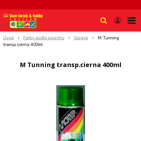
Úvod
Farby podľa povrchu
Spraye
M Tunning
transp.cierna 400ml
M Tunning transp.cierna 400ml