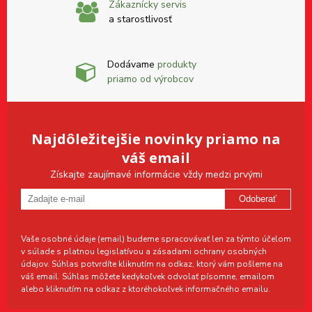
Zákaznícky servis
a starostlivosť
Dodávame
produkty
priamo od výrobcov
Najdôležitejšie novinky priamo na
váš email
Získajte zaujímavé informácie vždy medzi prvými
Odoberať
Vaše osobné údaje (email) budeme spracovávať len za týmto účelom
v súlade s platnou legislatívou a zásadami ochrany osobných
údajov. Súhlas potvrdíte kliknutím na odkaz, ktorý vám pošleme na
váš email. Súhlas môžete kedykoľvek odvolať písomne, emailom
alebo kliknutím na odkaz z ktoréhokoľvek informačného emailu.