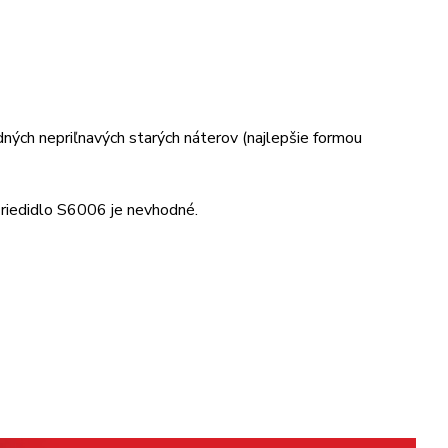
dných nepriľnavých starých náterov (najlepšie formou
riedidlo S6006 je nevhodné.