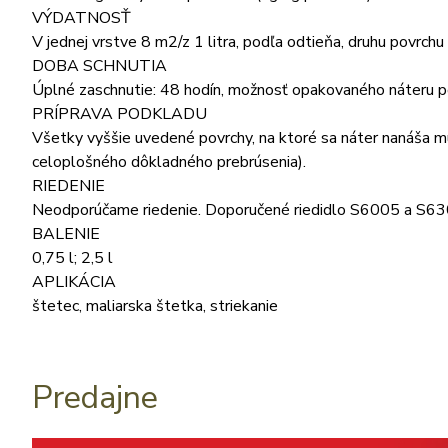
VÝDATNOSŤ
V jednej vrstve 8 m2/z 1 litra, podľa odtieňa, druhu povrchu
DOBA SCHNUTIA
Úplné zaschnutie: 48 hodín, možnosť opakovaného náteru po
PRÍPRAVA PODKLADU
Všetky vyššie uvedené povrchy, na ktoré sa náter nanáša mu
celoplošného dôkladného prebrúsenia).
RIEDENIE
Neodporúčame riedenie. Doporučené riedidlo S6005 a S630
BALENIE
0,75 l; 2,5 l
APLIKÁCIA
štetec, maliarska štetka, striekanie
Predajne