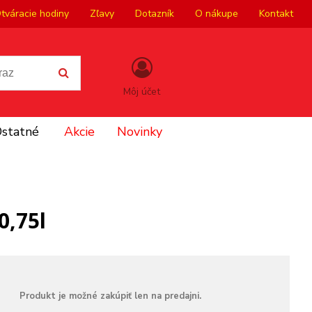
tváracie hodiny
Zľavy
Dotazník
O nákupe
Kontakt
Môj účet
statné
Akcie
Novinky
0,75l