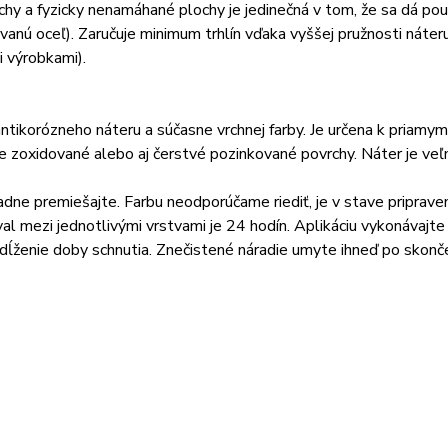
zicky nenamáhané plochy je jedinečná v tom, že sa dá použiť 
anú oceľ). Zaručuje minimum trhlín vďaka vyššej pružnosti náter
i výrobkami).
tikorózneho náteru a súčasne vrchnej farby. Je určena k priamym
re zoxidované alebo aj čerstvé pozinkované povrchy. Náter je ve
dne premiešajte. Farbu neodporúčame riediť, je v stave priprave
erval mezi jednotlivými vrstvami je 24 hodín. Aplikáciu vykonávaj
dĺženie doby schnutia. Znečistené náradie umyte ihneď po skonč