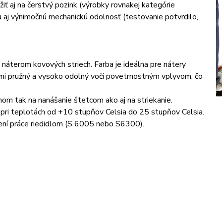
aj na čerstvý pozink (výrobky rovnakej kategórie
u aj výnimočnú mechanickú odolnosť (testovanie potvrdilo,
 náterom kovových striech. Farba je ideálna pre nátery
ľmi pružný a vysoko odolný voči povetrnostným vplyvom, čo
nom tak na nanášanie štetcom ako aj na striekanie.
te pri teplotách od +10 stupňov Celsia do 25 stupňov Celsia.
ení práce riedidlom (S 6005 nebo S6300).