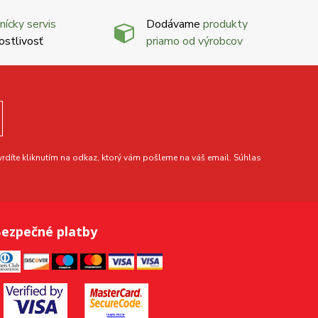
nícky servis
Dodávame
produkty
ostlivosť
priamo od výrobcov
díte kliknutím na odkaz, ktorý vám pošleme na váš email. Súhlas
ezpečné platby