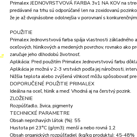
Primalex JEDNOVRSTVOVÁ FARBA 3v1 NA KOV na strechy a fy
predávané na trhu sú odporúčané len na zoxidovanú pozinkov
že je až dvojnásobne odolnejšia v porovnaní s konkurenčným
POUŽITIE
Primalex Jednovrstvová farba spája vlastnosti základného an
oceľových, hliníkových a medených povrchov, rovnako ako p
zaručuje jeho dlhodobú životnosť.
Aplikácia: Pred použitím Primalex Jednovrstvovú farbu dôkla
Aplikácia je možná v 2-3 vrstvách podľa jej náročnosti, int
Nižšia teplota alebo zvýšená vlhkosť môžu spôsobovať pre
DOPORUČENÉ POUŽITIE PRIMALEX
Ideálna na oceľ, hliník a meď. Vhodná aj na čerstvý pozink.
ZLOŽENIE
Rozpúšťadlo, živica, pigmenty
TECHNICKÉ PARAMETRE
Obsah neprchavých látok (%): 55
Hustota pri 23°C (g/cm3): menší a nebo rovná 1,2
Obsah organických rozpúšťadiel (kg/kg produktu): 45-48%