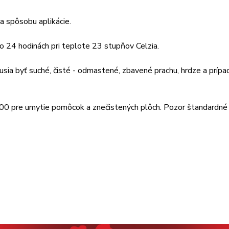
 a spôsobu aplikácie.
 24 hodinách pri teplote 23 stupňov Celzia.
sia byť suché, čisté - odmastené, zbavené prachu, hrdze a prípa
0 pre umytie pomôcok a znečistených plôch. Pozor štandardné 