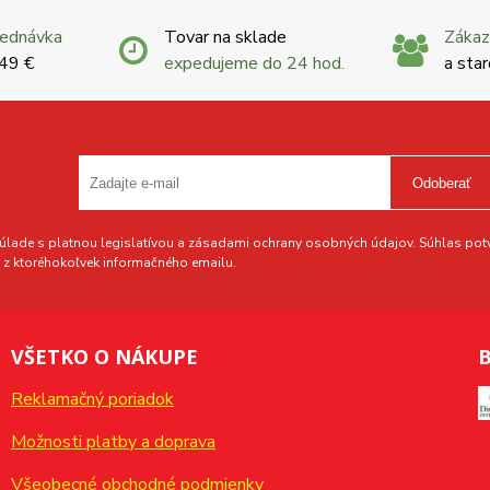
jednávka
Tovar na sklade
Zákaz
 49 €
expedujeme do 24 hod.
a star
Odoberať
lade s platnou legislatívou a zásadami ochrany osobných údajov. Súhlas potvr
z ktoréhokoľvek informačného emailu.
VŠETKO O NÁKUPE
B
Reklamačný poriadok
Možnosti platby a doprava
Všeobecné obchodné podmienky