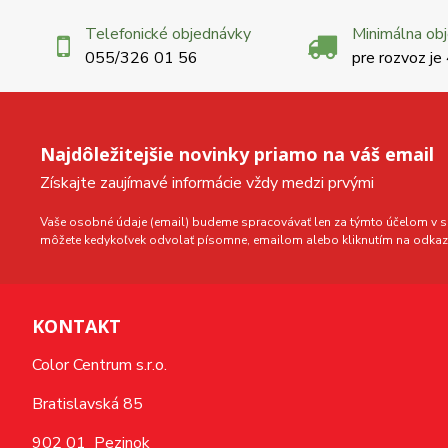
Telefonické objednávky
Minimálna ob
055/326 01 56
pre rozvoz je
Najdôležitejšie novinky priamo na váš email
Získajte zaujímavé informácie vždy medzi prvými
Vaše osobné údaje (email) budeme spracovávať len za týmto účelom v sú
môžete kedykoľvek odvolať písomne, emailom alebo kliknutím na odkaz 
KONTAKT
Color Centrum s.r.o.
Bratislavská 85
902 01 Pezinok