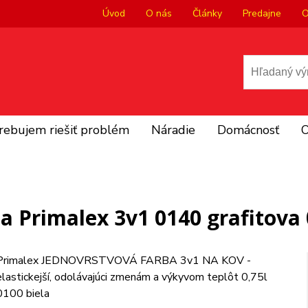
Úvod
O nás
Články
Predajne
O
rebujem riešiť problém
Náradie
Domácnosť
O
a Primalex 3v1 0140 grafitova 
Primalex JEDNOVRSTVOVÁ FARBA 3v1 NA KOV -
elastickejší, odolávajúci zmenám a výkyvom teplôt 0,75l
0100 biela