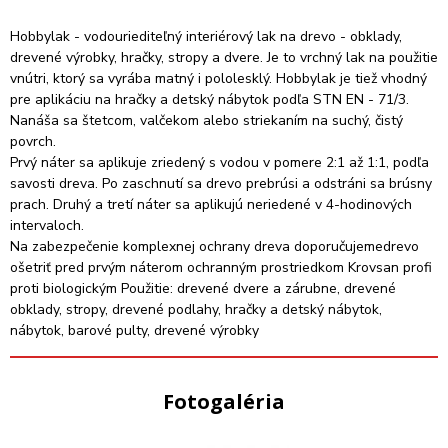
Hobbylak - vodouriediteľný interiérový lak na drevo - obklady,
drevené výrobky, hračky, stropy a dvere. Je to vrchný lak na použitie
vnútri, ktorý sa vyrába matný i pololesklý. Hobbylak je tiež vhodný
pre aplikáciu na hračky a detský nábytok podľa STN EN - 71/3.
Nanáša sa štetcom, valčekom alebo striekaním na suchý, čistý
povrch.
Prvý náter sa aplikuje zriedený s vodou v pomere 2:1 až 1:1, podľa
savosti dreva. Po zaschnutí sa drevo prebrúsi a odstráni sa brúsny
prach. Druhý a tretí náter sa aplikujú neriedené v 4-hodinových
intervaloch.
Na zabezpečenie komplexnej ochrany dreva doporučujemedrevo
ošetriť pred prvým náterom ochranným prostriedkom Krovsan profi
proti biologickým Použitie: drevené dvere a zárubne, drevené
obklady, stropy, drevené podlahy, hračky a detský nábytok,
nábytok, barové pulty, drevené výrobky
Fotogaléria