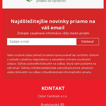
priamo od výrobcov
Najdôležitejšie novinky priamo na
váš email
Získajte zaujímavé informácie vždy medzi prvými
Odoberať
Vaše osobné údaje (email) budeme spracovávať len za týmto účelom
v súlade s platnou legislatívou a zásadami ochrany osobných
údajov. Súhlas potvrdíte kliknutím na odkaz, ktorý vám pošleme na
váš email. Súhlas môžete kedykoľvek odvolať písomne, emailom
alebo kliknutím na odkaz z ktoréhokoľvek informačného emailu.
KONTAKT
Color Centrum s.r.o.
Bratislavská 85