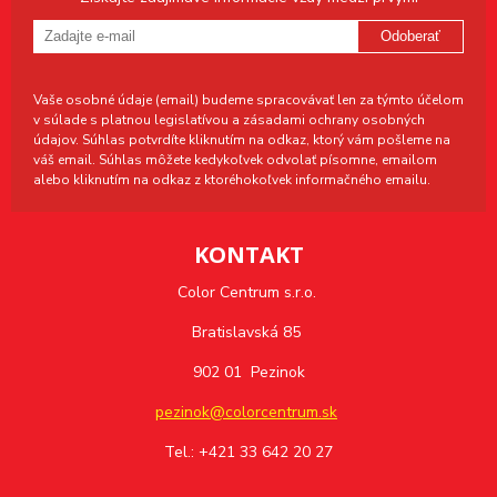
Odoberať
Vaše osobné údaje (email) budeme spracovávať len za týmto účelom
v súlade s platnou legislatívou a zásadami ochrany osobných
údajov. Súhlas potvrdíte kliknutím na odkaz, ktorý vám pošleme na
váš email. Súhlas môžete kedykoľvek odvolať písomne, emailom
alebo kliknutím na odkaz z ktoréhokoľvek informačného emailu.
KONTAKT
Color Centrum s.r.o.
Bratislavská 85
902 01 Pezinok
pezinok@colorcentrum.sk
Tel.: +421 33 642 20 27