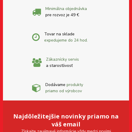
Minimálna objednávka
pre rozvoz je 49 €
Tovar na sklade
expedujeme do 24 hod.
Zákaznícky servis
a starostlivosť
Dodávame
produkty
priamo od výrobcov
Najdôležitejšie novinky priamo na
váš email
Získajte zaujímavé informácie vždy medzi prvými