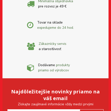
Minimálna objednávka
pre rozvoz je 49 €
Tovar na sklade
expedujeme do 24 hod.
Zákaznícky servis
a starostlivosť
Dodávame
produkty
priamo od výrobcov
Najdôležitejšie novinky priamo na
váš email
Získajte zaujímavé informácie vždy medzi prvými