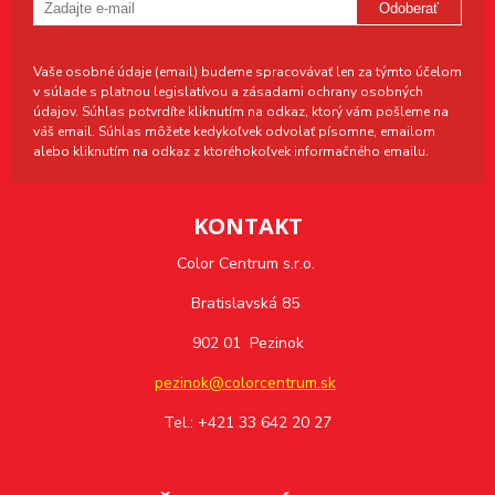
Odoberať
Vaše osobné údaje (email) budeme spracovávať len za týmto účelom
v súlade s platnou legislatívou a zásadami ochrany osobných
údajov. Súhlas potvrdíte kliknutím na odkaz, ktorý vám pošleme na
váš email. Súhlas môžete kedykoľvek odvolať písomne, emailom
alebo kliknutím na odkaz z ktoréhokoľvek informačného emailu.
KONTAKT
Color Centrum s.r.o.
Bratislavská 85
902 01 Pezinok
pezinok@colorcentrum.sk
Tel.: +421 33 642 20 27