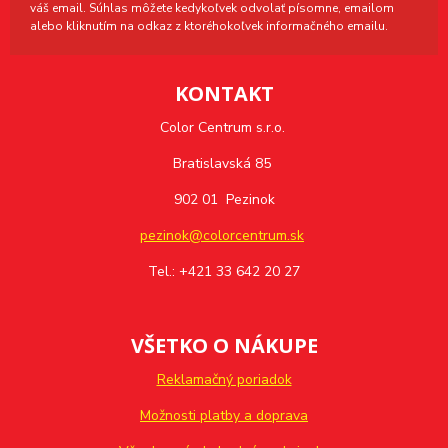
váš email. Súhlas môžete kedykoľvek odvolať písomne, emailom
alebo kliknutím na odkaz z ktoréhokoľvek informačného emailu.
KONTAKT
Color Centrum s.r.o.
Bratislavská 85
902 01 Pezinok
pezinok@colorcentrum.sk
Tel.: +421 33 642 20 27
VŠETKO O NÁKUPE
Reklamačný poriadok
Možnosti platby a doprava