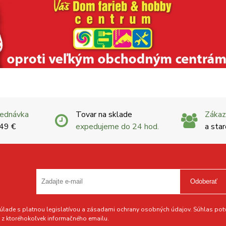
jednávka
Tovar na sklade
Zákaz
 49 €
expedujeme do 24 hod.
a star
Odoberať
lade s platnou legislatívou a zásadami ochrany osobných údajov. Súhlas potvr
z ktoréhokoľvek informačného emailu.