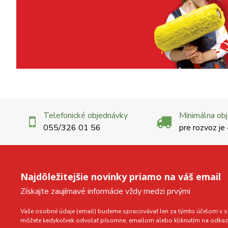
Telefonické objednávky
Minimálna ob
055/326 01 56
pre rozvoz je
Najdôležitejšie novinky priamo na váš email
Získajte zaujímavé informácie vždy medzi prvými
Vaše osobné údaje (email) budeme spracovávať len za týmto účelom v sú
môžete kedykoľvek odvolať písomne, emailom alebo kliknutím na odkaz 