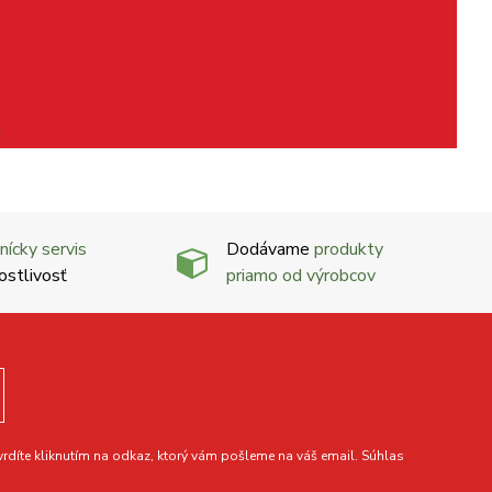
nícky servis
Dodávame
produkty
ostlivosť
priamo od výrobcov
díte kliknutím na odkaz, ktorý vám pošleme na váš email. Súhlas