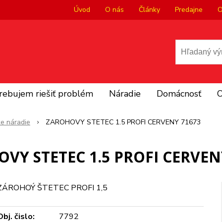
Úvod
O nás
Články
Predajne
O
rebujem riešiť problém
Náradie
Domácnosť
O
ke náradie
ZAROHOVY STETEC 1.5 PROFI CERVENY 71673
VY STETEC 1.5 PROFI CERVEN
ZÁROHOÝ ŠTETEC PROFI 1,5
Obj. čislo:
7792