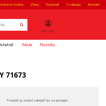
tváracie hodiny
Zľavy
Dotazník
O nákupe
Kontakt
Môj účet
statné
Akcie
Novinky
Y 71673