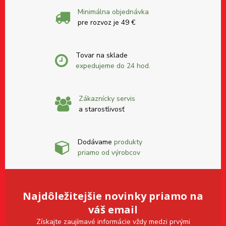
Minimálna objednávka
pre rozvoz je 49 €
Tovar na sklade
expedujeme do 24 hod.
Zákaznícky servis
a starostlivosť
Dodávame
produkty
priamo od výrobcov
Najdôležitejšie novinky priamo na
váš email
Získajte zaujímavé informácie vždy medzi prvými