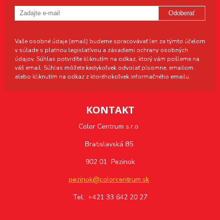
Odoberať
Vaše osobné údaje (email) budeme spracovávať len za týmto účelom
v súlade s platnou legislatívou a zásadami ochrany osobných
údajov. Súhlas potvrdíte kliknutím na odkaz, ktorý vám pošleme na
váš email. Súhlas môžete kedykoľvek odvolať písomne, emailom
alebo kliknutím na odkaz z ktoréhokoľvek informačného emailu.
KONTAKT
Color Centrum s.r.o.
Bratislavská 85
902 01 Pezinok
pezinok@colorcentrum.sk
Tel.: +421 33 642 20 27