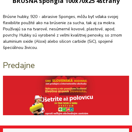
BRUSNA spongia 100x70x25 4strany
Brúsne hubky, 920 - abrasive Sponges, môžu byť vďaka svojej
flexibilite použité ako na brúsenie za sucha, tak aj za mokra.
Používajú sa na tvarové, nesúmerné kovové, plastové, apod,
povrchy. Hubky sú vyrobené z veľmi kvalitnej penovky, so zrnom
aluminium oxide (Aloxi) alebo silicon carbide (SiC), spojené
špeciálnou živicou.
Predajne