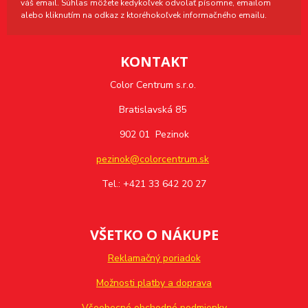
váš email. Súhlas môžete kedykoľvek odvolať písomne, emailom
alebo kliknutím na odkaz z ktoréhokoľvek informačného emailu.
KONTAKT
Color Centrum s.r.o.
Bratislavská 85
902 01 Pezinok
pezinok@colorcentrum.sk
Tel.: +421 33 642 20 27
VŠETKO O NÁKUPE
Reklamačný poriadok
Možnosti platby a doprava
Všeobecné obchodné podmienky