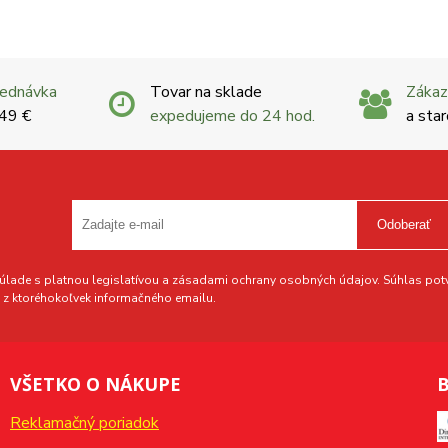
jednávka
Tovar na sklade
Zákaz
 49 €
expedujeme do 24 hod.
a star
Odoberať
lade s platnou legislatívou a zásadami ochrany osobných údajov. Súhlas potvr
z ktoréhokoľvek informačného emailu.
VŠETKO O NÁKUPE
B
Reklamačný poriadok