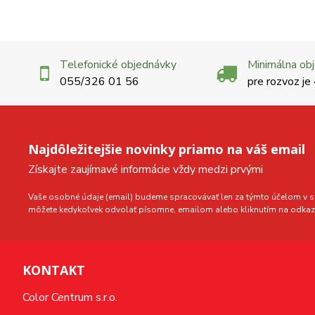
Telefonické objednávky
Minimálna ob
055/326 01 56
pre rozvoz je
Najdôležitejšie novinky priamo na váš email
Získajte zaujímavé informácie vždy medzi prvými
Vaše osobné údaje (email) budeme spracovávať len za týmto účelom v sú
môžete kedykoľvek odvolať písomne, emailom alebo kliknutím na odkaz 
KONTAKT
Color Centrum s.r.o.