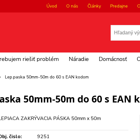
Úvod
O nás
Články
Predajne
O
rebujem riešiť problém
Náradie
Domácnosť
O
Lep.paska 50mm-50m do 60 s EAN kodom
paska 50mm-50m do 60 s EAN 
LEPIACA ZAKRÝVACIA PÁSKA 50mm x 50m
Obj. čislo:
9251