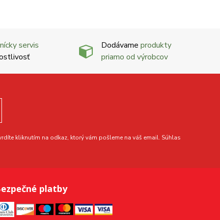
nícky servis
Dodávame
produkty
ostlivosť
priamo od výrobcov
díte kliknutím na odkaz, ktorý vám pošleme na váš email. Súhlas
ezpečné platby