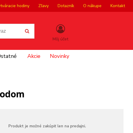
tváracie hodiny
Zľavy
Dotazník
O nákupe
Kontakt
Môj účet
statné
Akcie
Novinky
kodom