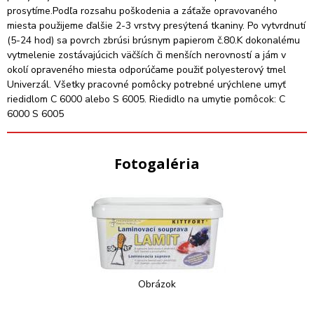
prosytíme.Podľa rozsahu poškodenia a záťaže opravovaného
miesta použijeme ďalšie 2-3 vrstvy presýtená tkaniny. Po vytvrdnutí
(5-24 hod) sa povrch zbrúsi brúsnym papierom č.80.K dokonalému
vytmelenie zostávajúcich väčších či menších nerovností a jám v
okolí opraveného miesta odporúčame použiť polyesterový tmel
Univerzál. Všetky pracovné pomôcky potrebné urýchlene umyť
riedidlom C 6000 alebo S 6005. Riedidlo na umytie pomôcok: C
6000 S 6005
Fotogaléria
Obrázok