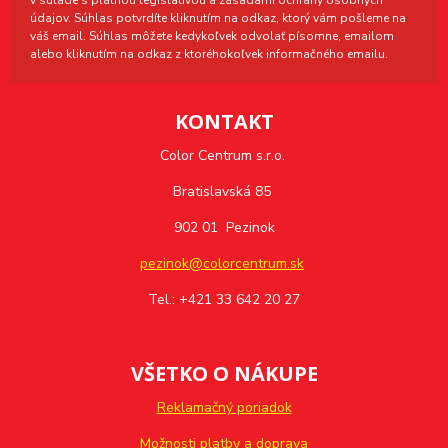
v súlade s platnou legislatívou a zásadami ochrany osobných
údajov. Súhlas potvrdíte kliknutím na odkaz, ktorý vám pošleme na
váš email. Súhlas môžete kedykoľvek odvolať písomne, emailom
alebo kliknutím na odkaz z ktoréhokoľvek informačného emailu.
KONTAKT
Color Centrum s.r.o.
Bratislavská 85
902 01 Pezinok
pezinok@colorcentrum.sk
Tel.: +421 33 642 20 27
VŠETKO O NÁKUPE
Reklamačný poriadok
Možnosti platby a doprava