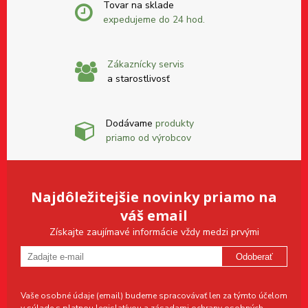
Tovar na sklade
expedujeme do 24 hod.
Zákaznícky servis
a starostlivosť
Dodávame
produkty
priamo od výrobcov
Najdôležitejšie novinky priamo na
váš email
Získajte zaujímavé informácie vždy medzi prvými
Odoberať
Vaše osobné údaje (email) budeme spracovávať len za týmto účelom