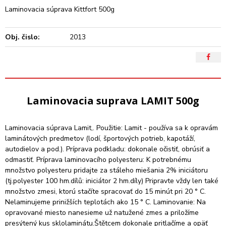
Laminovacia súprava Kittfort 500g
Obj. čislo:
2013
Laminovacia suprava LAMIT 500g
Laminovacia súprava Lamit,. Použitie: Lamit - používa sa k opravám
laminátových predmetov (lodí, športových potrieb, kapotáží,
autodielov a pod.). Príprava podkladu: dokonale očistiť, obrúsiť a
odmastiť. Príprava laminovacího polyesteru: K potrebnému
množstvo polyesteru pridajte za stáleho miešania 2% iniciátoru
(tj.polyester 100 hm.dílů: iniciátor 2 hm.díly) Pripravte vždy len také
množstvo zmesi, ktorú stačíte spracovať do 15 minút pri 20 ° C.
Nelaminujeme prinižších teplotách ako 15 ° C. Laminovanie: Na
opravované miesto nanesieme už natužené zmes a priložíme
presýtený kus sklolaminátu.Štětcem dokonale pritlačíme a opäť