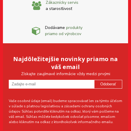
Zákaznícky servis
a starostlivosť
Dodávame
produkty
priamo od výrobcov
Najdôležitejšie novinky priamo na
váš email
Získajte zaujímavé informácie vždy medzi prvými
Odoberať
Vaše osobné údaje (email) budeme spracovávať len za týmto účelom
v súlade s platnou legislatívou a zásadami ochrany osobných
údajov. Súhlas potvrdíte kliknutím na odkaz, ktorý vám pošleme na
váš email. Súhlas môžete kedykoľvek odvolať písomne, emailom
alebo kliknutím na odkaz z ktoréhokoľvek informačného emailu.