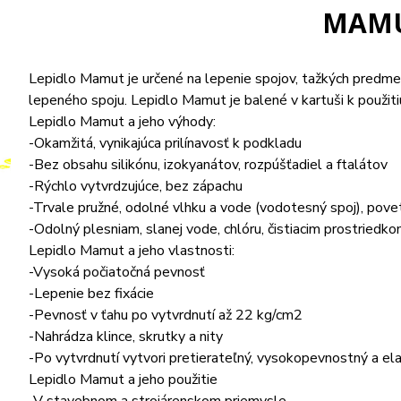
MAMUT
Lepidlo Mamut je určené na lepenie spojov, tažkých predmet
lepeného spoju. Lepidlo Mamut je balené v kartuši k použi
Lepidlo Mamut a jeho výhody:
-Okamžitá, vynikajúca prilínavosť k podkladu
-Bez obsahu silikónu, izokyanátov, rozpúšťadiel a ftalátov
-Rýchlo vytvrdzujúce, bez zápachu
-Trvale pružné, odolné vlhku a vode (vodotesný spoj), po
-Odolný plesniam, slanej vode, chlóru, čistiacim prostriedk
Lepidlo Mamut a jeho vlastnosti:
-Vysoká počiatočná pevnosť
-Lepenie bez fixácie
-Pevnosť v ťahu po vytvrdnutí až 22 kg/cm2
-Nahrádza klince, skrutky a nity
-Po vytvrdnutí vytvori pretierateľný, vysokopevnostný a ela
Lepidlo Mamut a jeho použitie