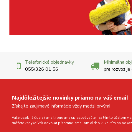
Telefonické objednávky
Minimálna ob
055/326 01 56
pre rozvoz je
Najdôležitejšie novinky priamo na váš email
Získajte zaujímavé informácie vždy medzi prvými
Vaše osobné údaje (email) budeme spracovávať len za týmto účelom v sú
môžete kedykoľvek odvolať písomne, emailom alebo kliknutím na odkaz 