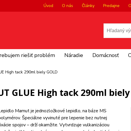
Úvod
O nás
Články
Predajne
O
rebujem riešiť problém
Náradie
Domácnosť
O
 High tack 290ml biely GOLD
 GLUE High tack 290ml biel
Lepidlo Mamut je jednozložkové lepidlo, na báze MS
polymérov. Špeciálne vyvinuté pre lepenie bez nutnej
fixácie spojov – drží okamžite. Vytvrdzuje vulkanizáciou