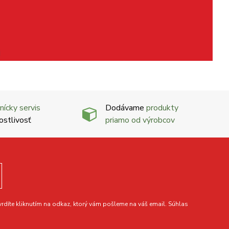
nícky servis
Dodávame
produkty
ostlivosť
priamo od výrobcov
díte kliknutím na odkaz, ktorý vám pošleme na váš email. Súhlas