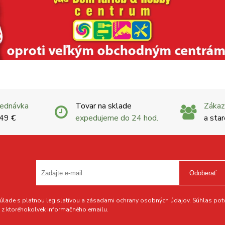
jednávka
Tovar na sklade
Zákaz
 49 €
expedujeme do 24 hod.
a star
Odoberať
lade s platnou legislatívou a zásadami ochrany osobných údajov. Súhlas potvr
z ktoréhokoľvek informačného emailu.