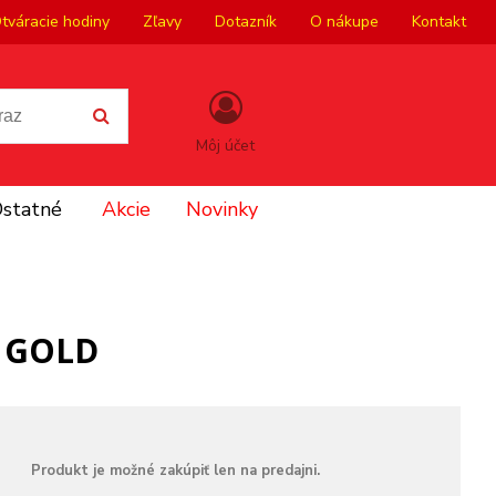
tváracie hodiny
Zľavy
Dotazník
O nákupe
Kontakt
Môj účet
statné
Akcie
Novinky
y GOLD