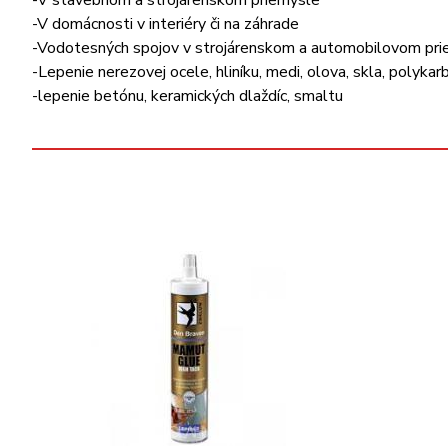
-V stavebnom a strojárenskom priemysle
-V domácnosti v interiéry či na záhrade
-Vodotesných spojov v strojárenskom a automobilovom pr
-Lepenie nerezovej ocele, hliníku, medi, olova, skla, polyk
-lepenie betónu, keramických dlaždíc, smaltu