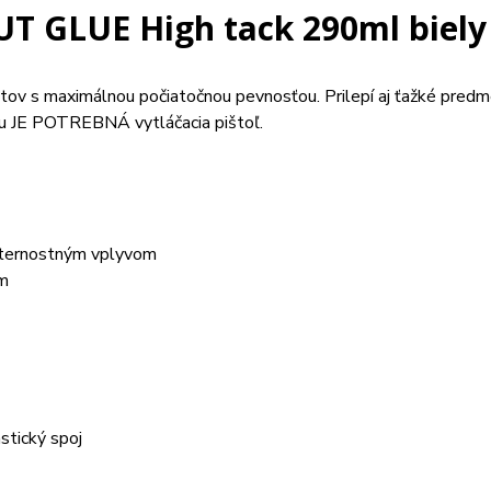
 GLUE High tack 290ml biel
ov s maximálnou počiatočnou pevnosťou. Prilepí aj ťažké predme
tiu JE POTREBNÁ vytláčacia pištoľ.
veternostným vplyvom
om
stický spoj