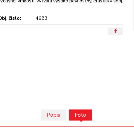
vzdušnej vlhkosti, vytvára vysoko pevnostný, elastický spoj.
Obj. čislo:
4683
Popis
Foto