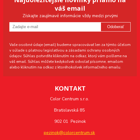
váš email
Získajte zaujímavé informácie vždy medzi prvými
Odoberať
Vaše osobné údaje (email) budeme spracovávať len za týmto účelom
v súlade s platnou legislatívou a zásadami ochrany osobných
údajov. Súhlas potvrdíte kliknutím na odkaz, ktorý vám pošleme na
váš email. Súhlas môžete kedykoľvek odvolať písomne, emailom
alebo kliknutím na odkaz z ktoréhokoľvek informačného emailu.
KONTAKT
Color Centrum s.r.o.
Bratislavská 85
902 01 Pezinok
pezinok@colorcentrum.sk