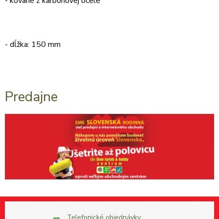
- kované z karbónovej ocele
- dĺžka: 150 mm
Predajne
Telefonické objednávky