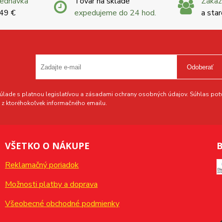
jednávka
Tovar na sklade
Zákaz
 49 €
expedujeme do 24 hod.
a star
Odoberať
lade s platnou legislatívou a zásadami ochrany osobných údajov. Súhlas potvr
z ktoréhokoľvek informačného emailu.
VŠETKO O NÁKUPE
B
Reklamačný poriadok
Možnosti platby a doprava
Všeobecné obchodné podmienky