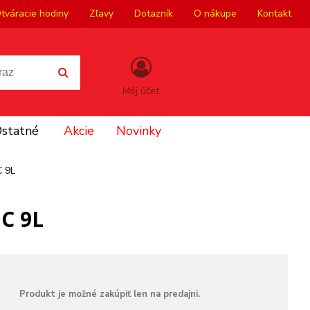
tváracie hodiny
Zľavy
Dotazník
O nákupe
Kontakt
Môj účet
statné
Akcie
Novinky
C 9L
 C 9L