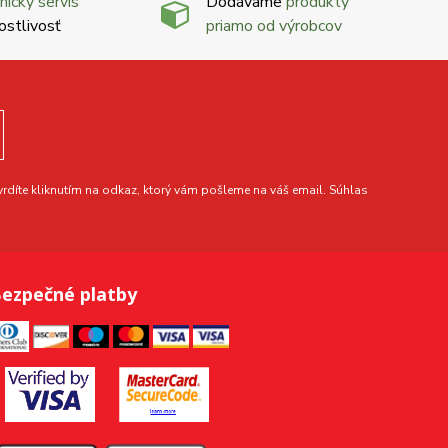
nícky servis
Dodávame
produkty
ostlivosť
priamo od výrobcov
díte kliknutím na odkaz, ktorý vám pošleme na váš email. Súhlas
ezpečné platby