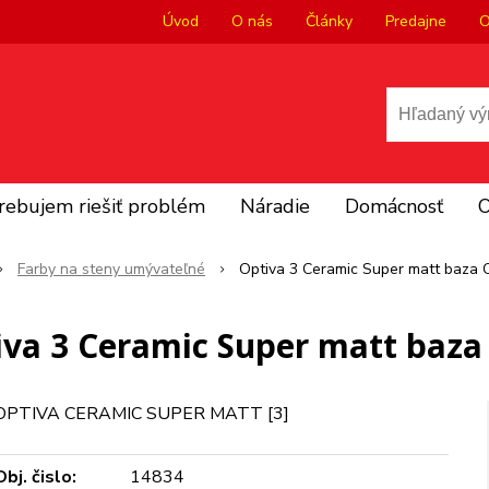
Úvod
O nás
Články
Predajne
O
rebujem riešiť problém
Náradie
Domácnosť
O
Farby na steny umývateľné
Optiva 3 Ceramic Super matt baza 
va 3 Ceramic Super matt baza
OPTIVA CERAMIC SUPER MATT [3]
Obj. čislo:
14834