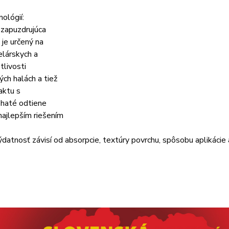
ológií:
 zapuzdrujúca
 je určený na
elárskych a
tlivosti
ých halách a tiež
aktu s
ohaté odtiene
 najlepším riešením
tnosť závisí od absorpcie, textúry povrchu, spôsobu aplikácie 