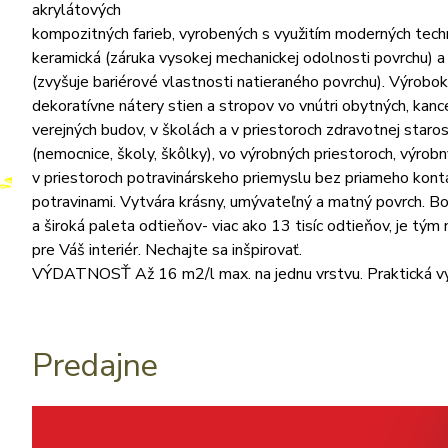
akrylátových
kompozitných farieb, vyrobených s využitím moderných techn
keramická (záruka vysokej mechanickej odolnosti povrchu) a
(zvyšuje bariérové vlastnosti natieraného povrchu). Výrobok
dekoratívne nátery stien a stropov vo vnútri obytných, kanc
verejných budov, v školách a v priestoroch zdravotnej staros
(nemocnice, školy, škôlky), vo výrobných priestoroch, výrobn
v priestoroch potravinárskeho priemyslu bez priameho kont
potravinami. Vytvára krásny, umývateľný a matný povrch. B
a široká paleta odtieňov- viac ako 13 tisíc odtieňov, je tým
pre Váš interiér. Nechajte sa inšpirovať.
VÝDATNOSŤ Až 16 m2/l max. na jednu vrstvu. Praktická výda
Predajne