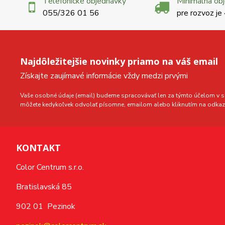
Telefonické objednávky
Minimálna ob
055/326 01 56
pre rozvoz je
Najdôležitejšie novinky priamo na váš email
Získajte zaujímavé informácie vždy medzi prvými
Vaše osobné údaje (email) budeme spracovávať len za týmto účelom v sú
môžete kedykoľvek odvolať písomne, emailom alebo kliknutím na odkaz 
KONTAKT
Color Centrum s.r.o.
Bratislavská 85
902 01 Pezinok