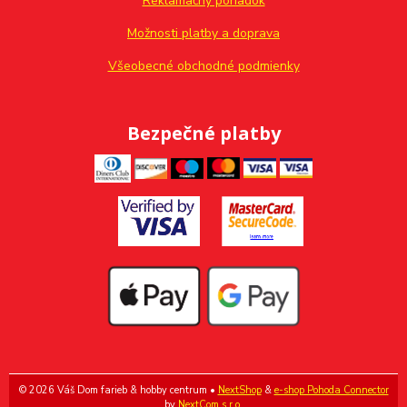
Reklamačný poriadok
Možnosti platby a doprava
Všeobecné obchodné podmienky
Bezpečné platby
© 2026 Váš Dom farieb & hobby centrum •
NextShop
&
e-shop Pohoda Connector
by
NextCom s.r.o.