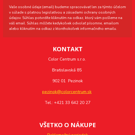
Vaše osobné údaje (email) budeme spracovávať len za týmto účelom
v súlade s platnou legislatívou a zásadami ochrany osobných
údajov. Súhlas potvrdíte kliknutím na odkaz, ktorý vám pošleme na
váš email. Súhlas môžete kedykoľvek odvolať písomne, emailom
alebo kliknutím na odkaz z ktoréhokoľvek informačného emailu.
KONTAKT
Color Centrum s.r.o.
Bratislavská 85
902 01 Pezinok
pezinok@colorcentrum.sk
Tel.: +421 33 642 20 27
VŠETKO O NÁKUPE