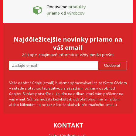
Dodávame
produkty
priamo od výrobcov
Najdôležitejšie novinky priamo na
váš email
Získajte zaujímavé informácie vždy medzi prvými
Odoberať
Vaše osobné údaje (email) budeme spracovávať len za týmto účelom
v súlade s platnou legislatívou a zásadami ochrany osobných
údajov. Súhlas potvrdíte kliknutím na odkaz, ktorý vám pošleme na
váš email. Súhlas môžete kedykoľvek odvolať písomne, emailom
alebo kliknutím na odkaz z ktoréhokoľvek informačného emailu.
KONTAKT
Color Centrum s.r.o.