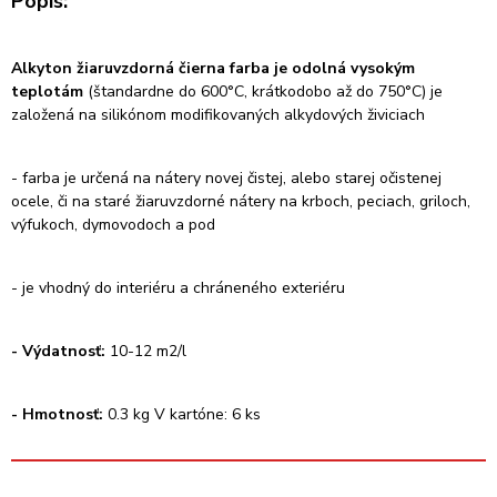
Popis:
Alkyton žiaruvzdorná čierna farba je odolná vysokým
teplotám
(štandardne do 600°C, krátkodobo až do 750°C) je
založená na silikónom modifikovaných alkydových živiciach
- farba je určená na nátery novej čistej, alebo starej očistenej
ocele, či na staré žiaruvzdorné nátery na krboch, peciach, griloch,
výfukoch, dymovodoch a pod
- je vhodný do interiéru a chráneného exteriéru
- Výdatnosť:
10-12 m2/l
- Hmotnosť:
0.3 kg V kartóne: 6 ks