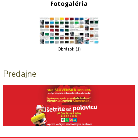
Fotogaléria
Obrázok (1)
Predajne