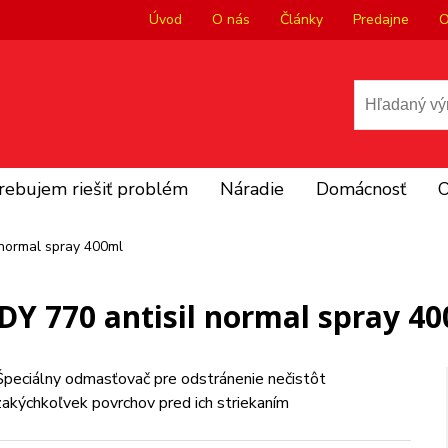
Úvod
O nás
Články
Predajne
O
rebujem riešiť problém
Náradie
Domácnosť
O
 normal spray 400ml
Y 770 antisil normal spray 4
Špeciálny odmasťovač pre odstránenie nečistôt
zakýchkoľvek povrchov pred ich striekaním