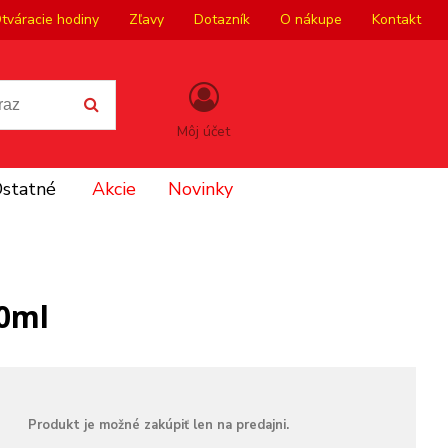
tváracie hodiny
Zľavy
Dotazník
O nákupe
Kontakt
Môj účet
statné
Akcie
Novinky
00ml