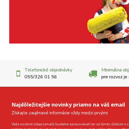
Telefonické objednávky
Minimálna ob
055/326 01 56
pre rozvoz je
Najdôležitejšie novinky priamo na váš email
Získajte zaujímavé informácie vždy medzi prvými
Vaše osobné údaje (email) budeme spracovávať len za týmto účelom v sú