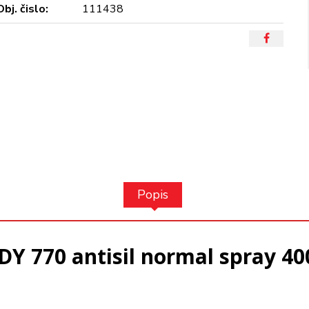
Obj. čislo:
111438
Popis
Y 770 antisil normal spray 4