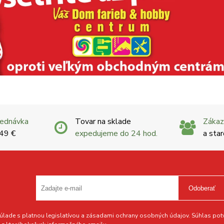
jednávka
Tovar na sklade
Zákaz
 49 €
expedujeme do 24 hod.
a star
Odoberať
lade s platnou legislatívou a zásadami ochrany osobných údajov. Súhlas potvr