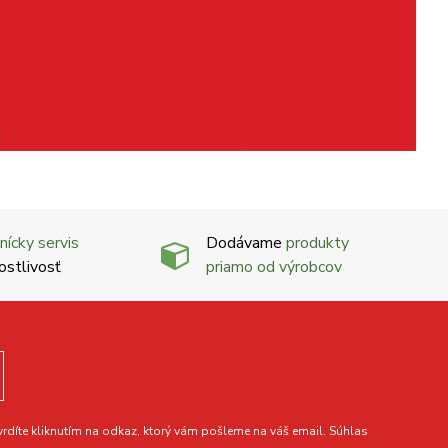
nícky servis
Dodávame
produkty
ostlivosť
priamo od výrobcov
díte kliknutím na odkaz, ktorý vám pošleme na váš email. Súhlas