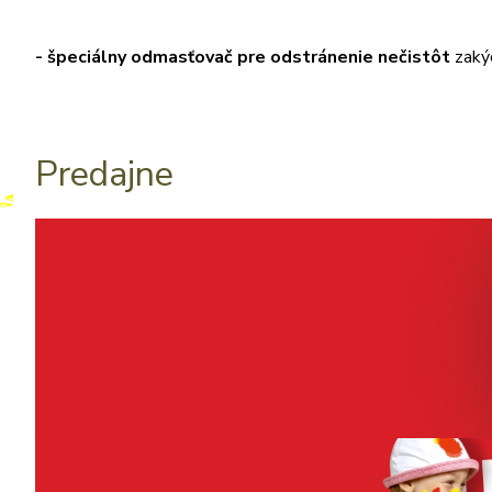
- špeciálny odmasťovač pre odstránenie nečistôt
zakýc
Predajne