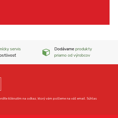
nícky servis
Dodávame
produkty
ostlivosť
priamo od výrobcov
díte kliknutím na odkaz, ktorý vám pošleme na váš email. Súhlas