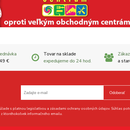
jednávka
Tovar na sklade
Zákaz
 49 €
expedujeme do 24 hod.
a star
Odoberať
lade s platnou legislatívou a zásadami ochrany osobných údajov. Súhlas potvr
z ktoréhokoľvek informačného emailu.