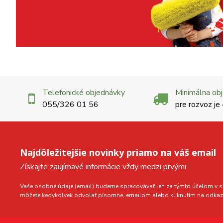
Telefonické objednávky
Minimálna ob
055/326 01 56
pre rozvoz je
Najdôležitejšie novinky priamo na váš email
Získajte zaujímavé informácie vždy medzi prvými
Vaše osobné údaje (email) budeme spracovávať len za týmto účelom v sú
môžete kedykoľvek odvolať písomne, emailom alebo kliknutím na odkaz 