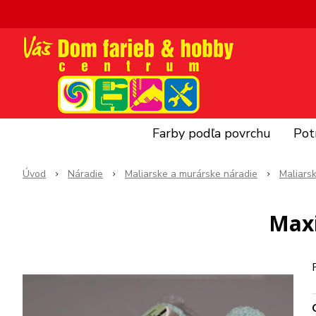
Farby podľa povrchu
Pot
Úvod
Náradie
Maliarske a murárske náradie
Maliars
Maxi