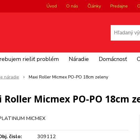
Úvod
O nás
Články
Predajne
O
rebujem riešiť problém
Náradie
Domácnosť
O
ke náradie
Maxi Roller Micmex PO-PO 18cm zeleny
 Roller Micmex PO-PO 18cm z
PLATINUM MICMEX
Obj. čislo:
309112