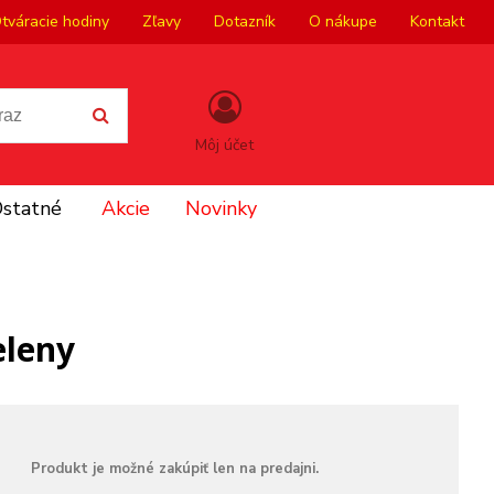
tváracie hodiny
Zľavy
Dotazník
O nákupe
Kontakt
Môj účet
statné
Akcie
Novinky
eleny