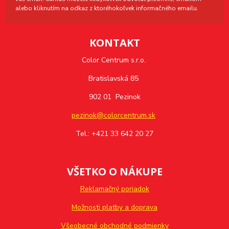
alebo kliknutím na odkaz z ktoréhokoľvek informačného emailu.
KONTAKT
Color Centrum s.r.o.
Bratislavská 85
902 01 Pezinok
pezinok@colorcentrum.sk
Tel.: +421 33 642 20 27
VŠETKO O NÁKUPE
Reklamačný poriadok
Možnosti platby a doprava
Všeobecné obchodné podmienky