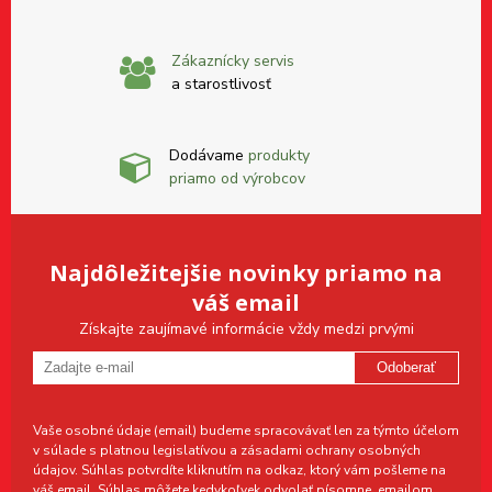
Zákaznícky servis
a starostlivosť
Dodávame
produkty
priamo od výrobcov
Najdôležitejšie novinky priamo na
váš email
Získajte zaujímavé informácie vždy medzi prvými
Odoberať
Vaše osobné údaje (email) budeme spracovávať len za týmto účelom
v súlade s platnou legislatívou a zásadami ochrany osobných
údajov. Súhlas potvrdíte kliknutím na odkaz, ktorý vám pošleme na
váš email. Súhlas môžete kedykoľvek odvolať písomne, emailom