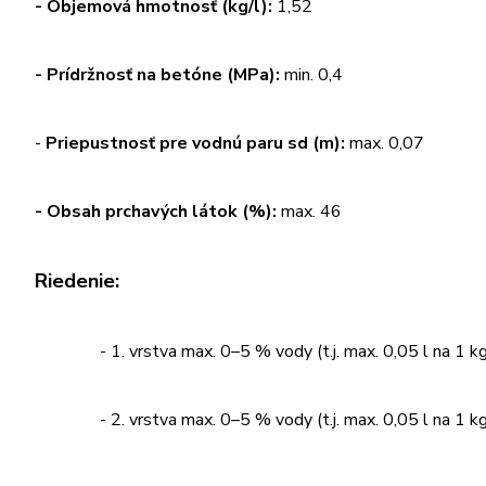
- Objemová hmotnosť (kg/l):
1,52
- Prídržnosť na betóne (MPa):
min. 0,4
-
Priepustnosť pre vodnú paru sd (m):
max. 0,07
- Obsah prchavých látok (%):
max. 46
Riedenie:
- 1. vrstva max. 0–5 % vody (t.j. max. 0,05 l na 1 kg 
- 2. vrstva max. 0–5 % vody (t.j. max. 0,05 l na 1 kg 