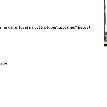
eme garantovať najvyšší stupeň „polárnej“ belosti
kácie