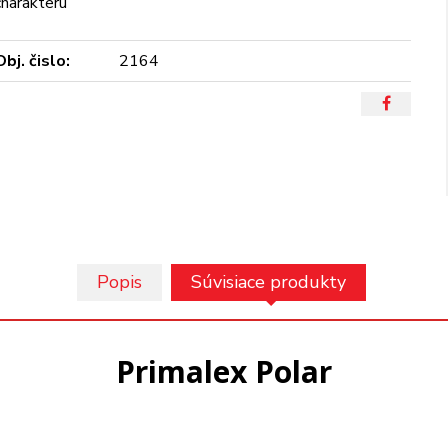
charakteru
Obj. čislo:
2164
Popis
Súvisiace produkty
Primalex Polar