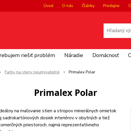
Úvod
O nás
Články
Predajne
O
rebujem riešiť problém
Náradie
Domácnosť
O
Farby na steny neumývateľné
Primalex Polar
Primalex Polar
Ideálny na maľovanie stien a stropov minerálnych omietok
aj sadrokartónových dosiek interiérov v obytných a tiež
komerčných priestoroch, najmä reprezentatívneho