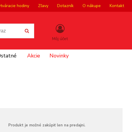
tváracie hodiny
Zľavy
Dotazník
O nákupe
Kontakt
Môj účet
statné
Akcie
Novinky