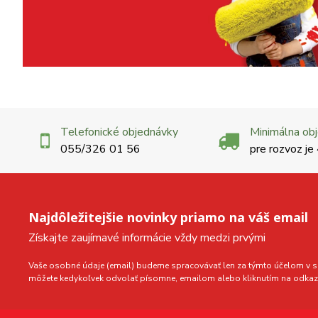
Telefonické objednávky
Minimálna ob
055/326 01 56
pre rozvoz je
Najdôležitejšie novinky priamo na váš email
Získajte zaujímavé informácie vždy medzi prvými
Vaše osobné údaje (email) budeme spracovávať len za týmto účelom v sú
môžete kedykoľvek odvolať písomne, emailom alebo kliknutím na odkaz 