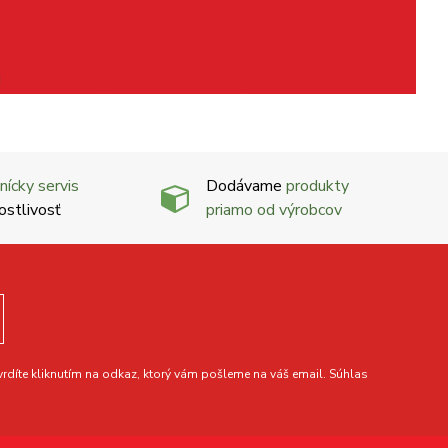
nícky servis
Dodávame
produkty
ostlivosť
priamo od výrobcov
díte kliknutím na odkaz, ktorý vám pošleme na váš email. Súhlas