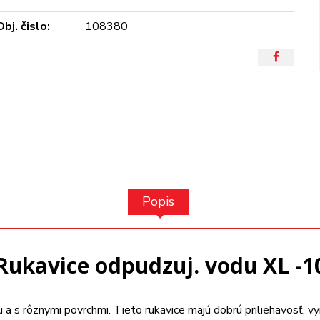
Obj. čislo:
108380
Popis
Rukavice odpudzuj. vodu XL -1
s rôznymi povrchmi. Tieto rukavice majú dobrú priliehavosť, vyni