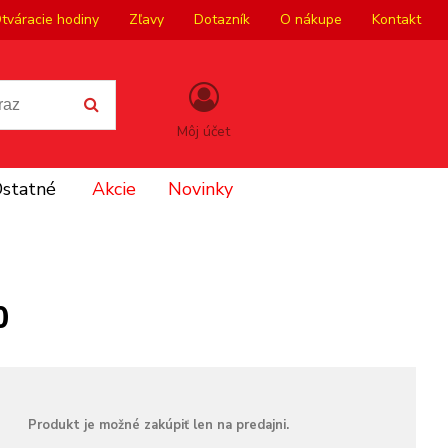
tváracie hodiny
Zľavy
Dotazník
O nákupe
Kontakt
Môj účet
statné
Akcie
Novinky
0