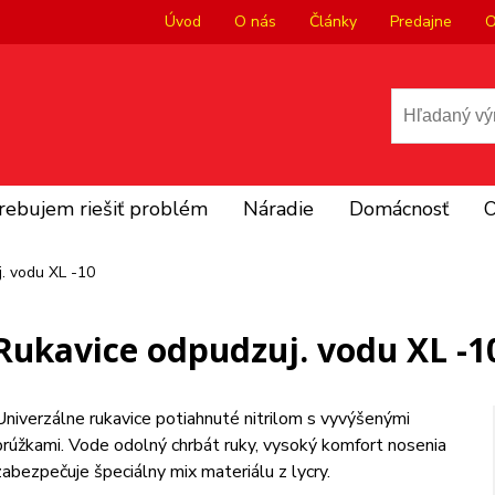
Úvod
O nás
Články
Predajne
O
rebujem riešiť problém
Náradie
Domácnosť
O
. vodu XL -10
Rukavice odpudzuj. vodu XL -1
Univerzálne rukavice potiahnuté nitrilom s vyvýšenými
prúžkami. Vode odolný chrbát ruky, vysoký komfort nosenia
zabezpečuje špeciálny mix materiálu z lycry.