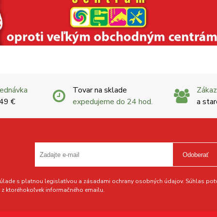
jednávka
Tovar na sklade
Zákaz
 49 €
expedujeme do 24 hod.
a star
Odoberať
lade s platnou legislatívou a zásadami ochrany osobných údajov. Súhlas potvr
z ktoréhokoľvek informačného emailu.