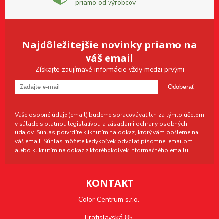
priamo od výrobcov
Najdôležitejšie novinky priamo na
váš email
Získajte zaujímavé informácie vždy medzi prvými
Odoberať
Vaše osobné údaje (email) budeme spracovávať len za týmto účelom
v súlade s platnou legislatívou a zásadami ochrany osobných
údajov. Súhlas potvrdíte kliknutím na odkaz, ktorý vám pošleme na
váš email. Súhlas môžete kedykoľvek odvolať písomne, emailom
alebo kliknutím na odkaz z ktoréhokoľvek informačného emailu.
KONTAKT
Color Centrum s.r.o.
Bratislavská 85